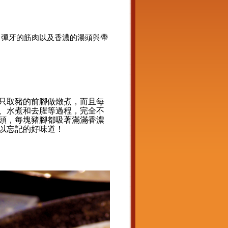
、彈牙的筋肉以及香濃的湯頭與帶
只取豬的前腳做燉煮
，而且每
、水煮和去腥等過程，完全不
頭
，
每塊豬腳都吸著滿滿香濃
以
忘記的好味道
！