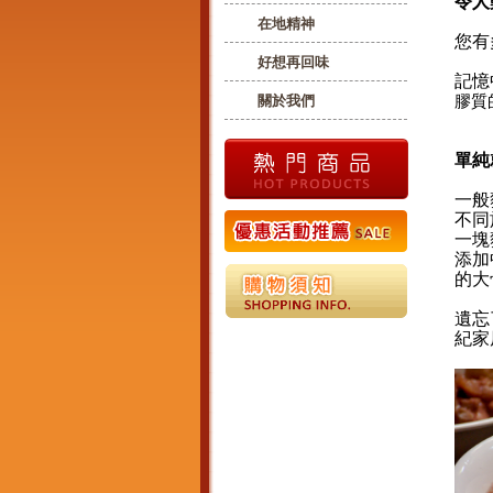
令人
在地精神
您有
好想再回味
記憶
關於我們
膠質
單純
一般
不同
一塊
添加
的大
遺忘
紀家