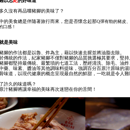
難以忘
紀
的好味道
多久沒有再品嚐豬腳的美味了？
中的美食總是伴隨著旅行而來，您是否懷念起那
Q
彈有勁的豬皮
的口感！
就是美味
豬腳的作法都是以魯、炸為主，藉以快速去腥並將油脂去除。
於傳統的作法，
紀家豬腳不僅對豬腳的品質挑選極其要求，堅持
豬腳都堅持最傳統、最繁瑣的七道工法
，歷經
清洗、除毛、油炸
中藥、味素、醬油等其他調味料
提味
，強調百分百原汁原味的湯
骨味道，
以現代健康的概念
呈現最自然的鮮甜，
一吃就
是令人難
了許久的味道嗎？
原汁豬腳將讓幸福的美味再次迷戀在你的舌間！