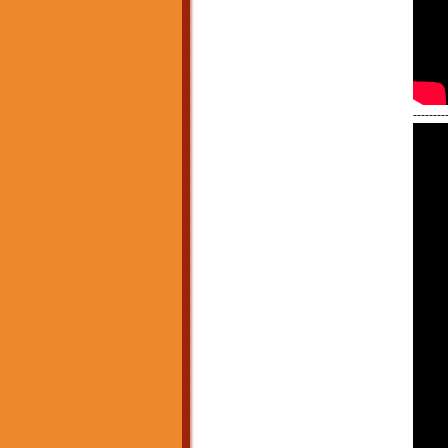
--------