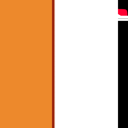
--------